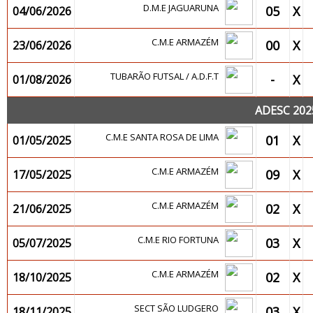
D.M.E JAGUARUNA
05
X
04/06/2026
C.M.E ARMAZÉM
00
X
23/06/2026
TUBARÃO FUTSAL / A.D.F.T
-
X
01/08/2026
ADESC 202
C.M.E SANTA ROSA DE LIMA
01
X
01/05/2025
C.M.E ARMAZÉM
09
X
17/05/2025
C.M.E ARMAZÉM
02
X
21/06/2025
C.M.E RIO FORTUNA
03
X
05/07/2025
C.M.E ARMAZÉM
02
X
18/10/2025
SECT SÃO LUDGERO
03
X
18/11/2025