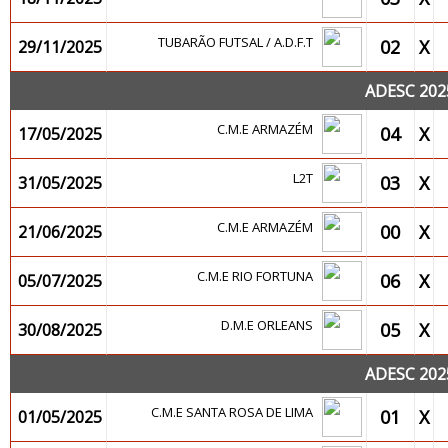
TUBARÃO FUTSAL / A.D.F.T
02
X
29/11/2025
ADESC 202
C.M.E ARMAZÉM
04
X
17/05/2025
L2T
03
X
31/05/2025
C.M.E ARMAZÉM
00
X
21/06/2025
C.M.E RIO FORTUNA
06
X
05/07/2025
D.M.E ORLEANS
05
X
30/08/2025
ADESC 202
C.M.E SANTA ROSA DE LIMA
01
X
01/05/2025