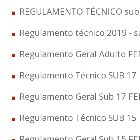
REGULAMENTO TÉCNICO sub
Regulamento técnico 2019 - s
Regulamento Geral Adulto F
Regulamento Técnico SUB 17
Regulamento Geral Sub 17 F
Regulamento Técnico SUB 15
Regulamento Geral Sub 15 F