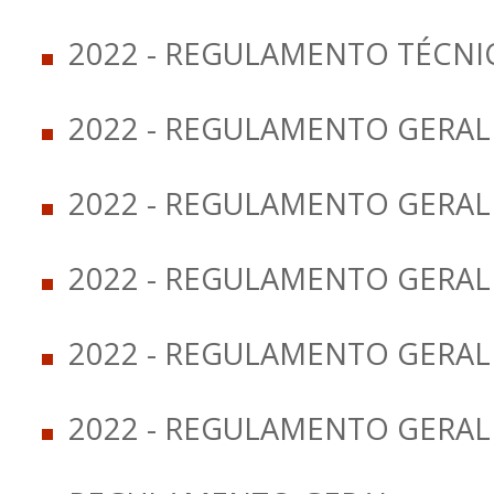
2022 - REGULAMENTO TÉCNI
2022 - REGULAMENTO GERAL
2022 - REGULAMENTO GERAL
2022 - REGULAMENTO GERAL
2022 - REGULAMENTO GERAL
2022 - REGULAMENTO GERAL