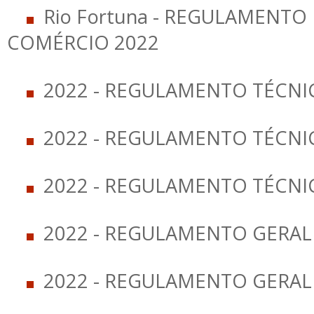
Rio Fortuna - REGULAMENTO 
COMÉRCIO 2022
2022 - REGULAMENTO TÉCNI
2022 - REGULAMENTO TÉCNI
2022 - REGULAMENTO TÉCNI
2022 - REGULAMENTO GERAL
2022 - REGULAMENTO GERAL