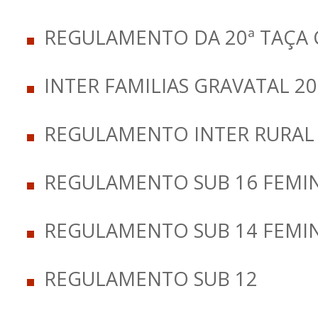
REGULAMENTO DA 20ª TAÇA
INTER FAMILIAS GRAVATAL 2
REGULAMENTO INTER RURAL
REGULAMENTO SUB 16 FEMI
REGULAMENTO SUB 14 FEMI
REGULAMENTO SUB 12