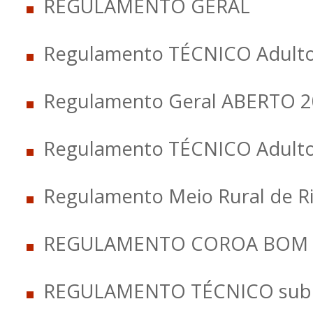
REGULAMENTO GERAL
Regulamento TÉCNICO Adult
Regulamento Geral ABERTO 
Regulamento TÉCNICO Adult
Regulamento Meio Rural de R
REGULAMENTO COROA BOM 
REGULAMENTO TÉCNICO sub 