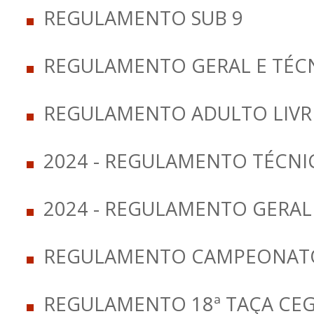
REGULAMENTO SUB 9
REGULAMENTO GERAL E TÉC
REGULAMENTO ADULTO LIVR
2024 - REGULAMENTO TÉCNICO
2024 - REGULAMENTO GERAL 4
REGULAMENTO CAMPEONATO 
REGULAMENTO 18ª TAÇA CE