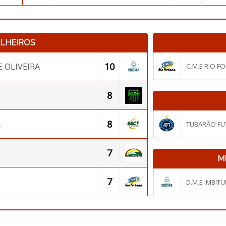
ILHEIROS
10
 OLIVEIRA
C.M.E RIO F
8
8
A
TUBARÃO FUTS
7
M
7
D.M.E IMBIT