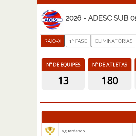
2026 - ADESC SUB 
RAIO-X
1ª FASE
ELIMINATÓRIAS
Nº DE EQUIPES
Nº DE ATLETAS
13
180
Aguardando...