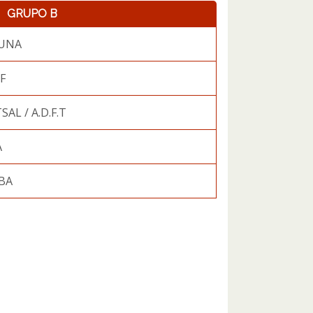
GRUPO B
RUNA
.F
AL / A.D.F.T
A
BA