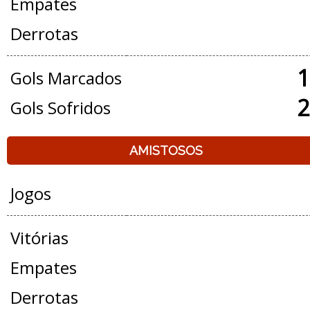
Empates
Derrotas
1
Gols Marcados
2
Gols Sofridos
AMISTOSOS
Jogos
Vitórias
Empates
Derrotas