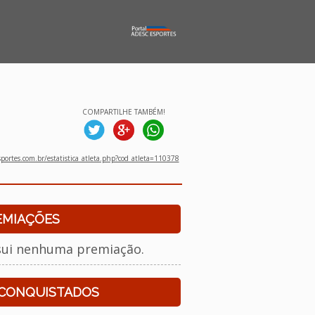
COMPARTILHE TAMBÉM!
ortes.com.br/estatistica_atleta.php?cod_atleta=110378
EMIAÇÕES
sui nenhuma premiação.
 CONQUISTADOS