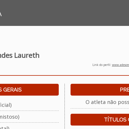
A
ndes Laureth
Link do perfil:
www.adescesp
 GERAIS
PR
O atleta não pos
cial)
mistoso)
TÍTULOS
tal)