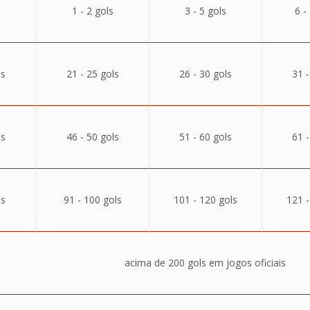
1 - 2 gols
3 - 5 gols
6 -
ls
21 - 25 gols
26 - 30 gols
31 -
ls
46 - 50 gols
51 - 60 gols
61 -
ls
91 - 100 gols
101 - 120 gols
121 -
acima de 200 gols em jogos oficiais