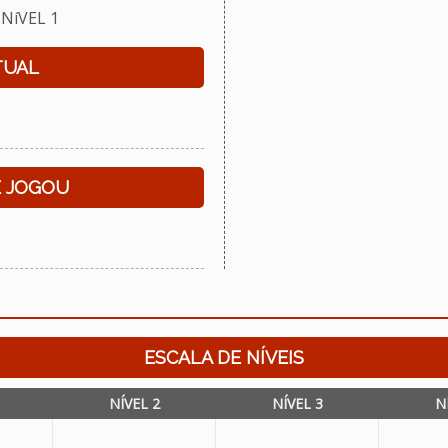
NíVEL 1
TUAL
E JOGOU
ESCALA DE NÍVEIS
NÍVEL 2
NÍVEL 3
N