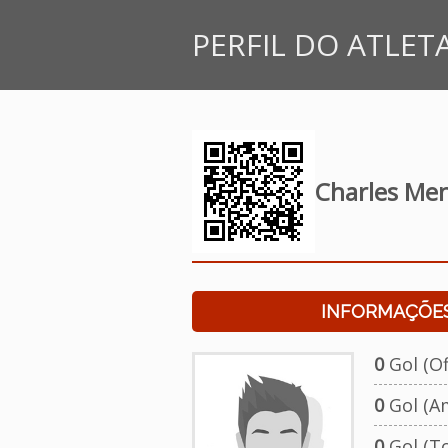
PERFIL DO ATLET
Charles Me
INFORMAÇÕES
0
Gol (Ofi
0
Gol (A
0
Gol (To