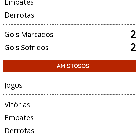
Empates
Derrotas
2
Gols Marcados
2
Gols Sofridos
AMISTOSOS
Jogos
Vitórias
Empates
Derrotas