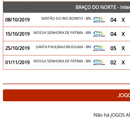
BRAÇO DO NORTE - Inter
SERTÃO DO RIO BONITO - BN
04
X
08/10/2019
NOSSA SENHORA DE FÁTIMA - BN
04
X
15/10/2019
SANTA PAULINA/URUGUAIA - BN
05
X
25/10/2019
NOSSA SENHORA DE FÁTIMA - BN
02
X
01/11/2019
JOG
Não há JOGOS A