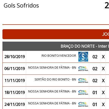
2
Gols Sofridos
JO
BRAÇO DO NORTE - Inter 
RIO BONITO/VENCEDOR
02
X
28/10/2019
NOSSA SENHORA DE FÁTIMA - BN
02
X
06/11/2019
SERTÃO DO RIO BONITO - BN
02
X
11/11/2019
NOSSA SENHORA DE FÁTIMA - BN
01
X
18/11/2019
NOSSA SENHORA DE FÁTIMA - BN
01
X
24/11/2019