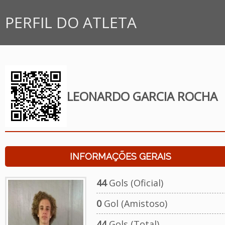
PERFIL DO ATLETA
LEONARDO GARCIA ROCHA
INFORMAÇÕES GERAIS
44
Gols (Oficial)
0
Gol (Amistoso)
44
Gols (Total)