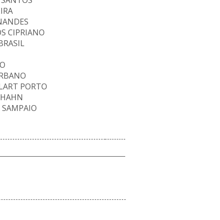
S SANTOS
IRA
RNANDES
S CIPRIANO
BRASIL
SO
URBANO
ULART PORTO
GHAHN
I SAMPAIO