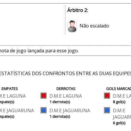
Árbitro 2:
Não escalado
ta de jogo lançada para esse jogo.
ESTATÍSTICAS DOS CONFRONTOS ENTRE AS DUAS EQUIPE
EMPATES
DERROTAS
GOLS MARCA
M.E LAGUNA
D.M.E LAGUNA
D.M.E 
mpate(s)
1 derrota(s)
8 gol(s)
M.E JAGUARUNA
D.M.E JAGUARUNA
D.M.E
mpate(s)
1 derrota(s)
JAGUAR
6 gol(s)