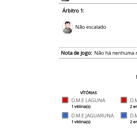
Árbitro 1:
Não escalado
Nota de jogo:
Não há nenhuma no
VÍTÓRIAS
D.M.E LAGUNA
D.
1 vitória(s)
2 e
D.M.E JAGUARUNA
D.
1 vitória(s)
2 e