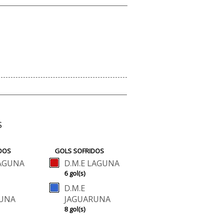
S
DOS
GOLS SOFRIDOS
LAGUNA
D.M.E LAGUNA
6 gol(s)
D.M.E
UNA
JAGUARUNA
8 gol(s)