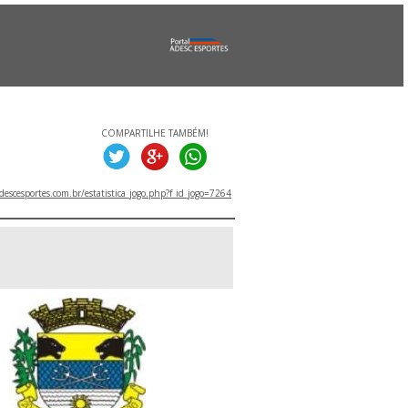
COMPARTILHE TAMBÉM!
escesportes.com.br/estatistica_jogo.php?f_id_jogo=7264