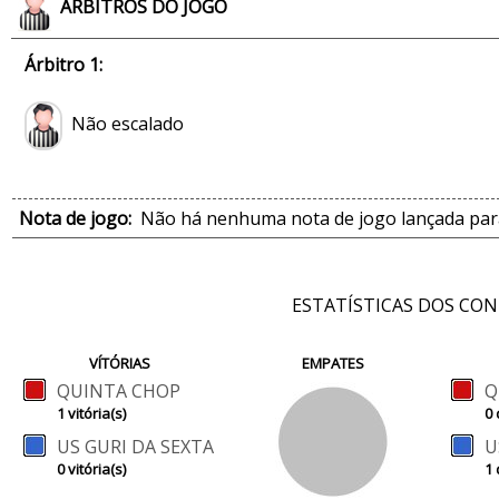
ÁRBITROS DO JOGO
Árbitro 1:
Não escalado
Nota de jogo:
Não há nenhuma nota de jogo lançada para
ESTATÍSTICAS DOS CO
VÍTÓRIAS
EMPATES
QUINTA CHOP
Q
1 vitória(s)
0 
US GURI DA SEXTA
U
0 vitória(s)
1 