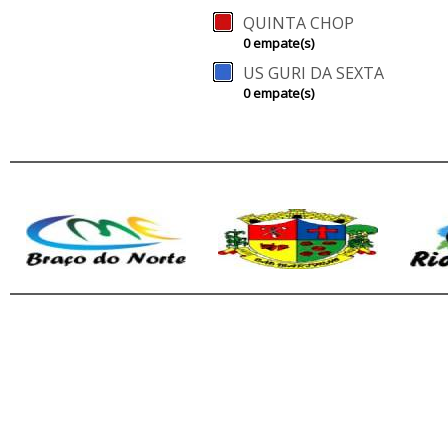
QUINTA CHOP
0 empate(s)
US GURI DA SEXTA
0 empate(s)