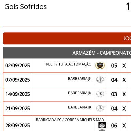
1
Gols Sofridos
JO
ARMAZÉM - CAMPEONATO
RECH / TUTA AUTOMAÇÃO
05
X
02/09/2025
BARBEARIA JK
04
X
07/09/2025
BARBEARIA JK
03
X
14/09/2025
BARBEARIA JK
04
X
21/09/2025
BARRIGADA FC / CORREA MICHELS MAD
06
X
28/09/2025