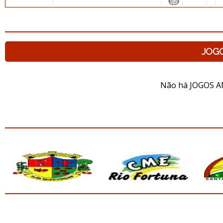
JOG
Não há JOGOS A