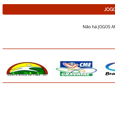
JOG
Não há JOGOS A