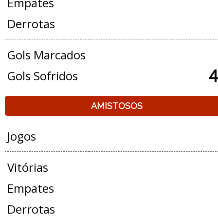
Empates
Derrotas
Gols Marcados
4
Gols Sofridos
AMISTOSOS
Jogos
Vitórias
Empates
Derrotas