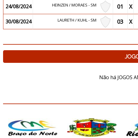
HEINZEN / MORAES - SM
01
X
24/08/2024
LAURETH / KUHL - SM
03
X
30/08/2024
JOG
Não há JOGOS A