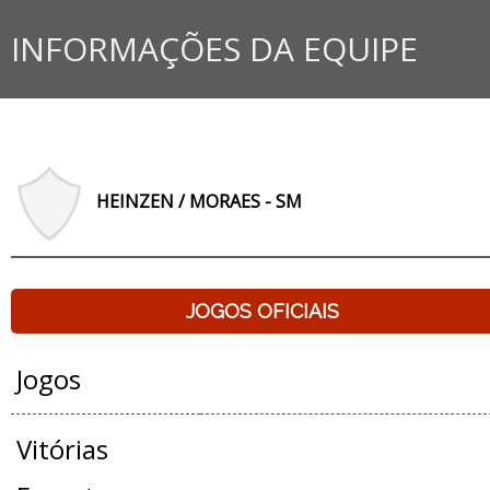
INFORMAÇÕES DA EQUIPE
HEINZEN / MORAES - SM
JOGOS OFICIAIS
Jogos
Vitórias