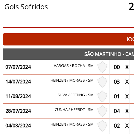
2
Gols Sofridos
JO
SÃO MARTINHO - CA
VARGAS / ROCHA - SM
00
X
07/07/2024
HEINZEN / MORAES - SM
03
X
14/07/2024
SILVA / EFFTING - SM
01
X
11/08/2024
CUNHA / HEERDT - SM
04
X
28/07/2024
HEINZEN / MORAES - SM
02
X
04/08/2024