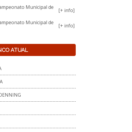
ampeonato Municipal de
[+ info]
ampeonato Municipal de
[+ info]
NCO ATUAL
A
A
 OENNING