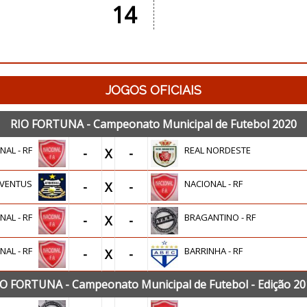
14
JOGOS OFICIAIS
RIO FORTUNA - Campeonato Municipal de Futebol 2020
NAL - RF
REAL NORDESTE
-
X
-
UVENTUS
NACIONAL - RF
-
X
-
NAL - RF
BRAGANTINO - RF
-
X
-
NAL - RF
BARRINHA - RF
-
X
-
IO FORTUNA - Campeonato Municipal de Futebol - Edição 20