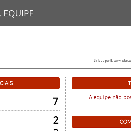
 EQUIPE
Link do perfil:
www.adesces
CIAIS
T
A equipe não pos
7
2
COM