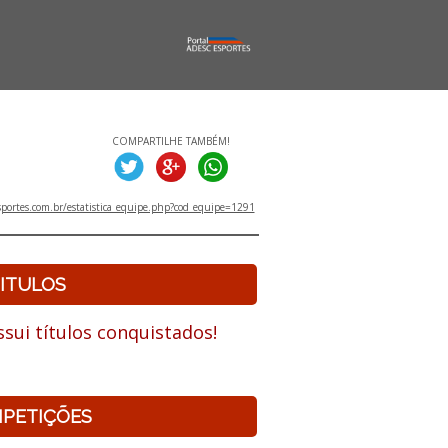
COMPARTILHE TAMBÉM!
portes.com.br/estatistica_equipe.php?cod_equipe=1291
ITULOS
sui títulos conquistados!
PETIÇÕES