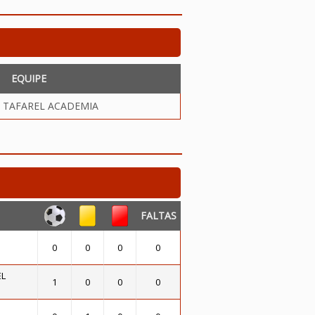
EQUIPE
 TAFAREL ACADEMIA
FALTAS
0
0
0
0
EL
1
0
0
0