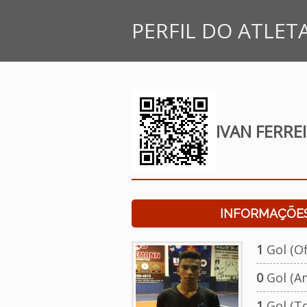
PERFIL DO ATLET
IVAN FERRE
INFORMAÇÕES
1
Gol (Ofi
0
Gol (A
1
Gol (To