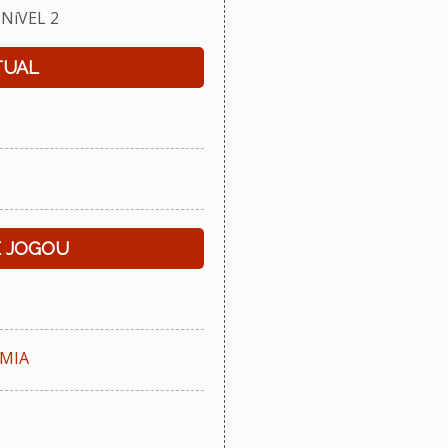
NíVEL 2
TUAL
E JOGOU
EMIA