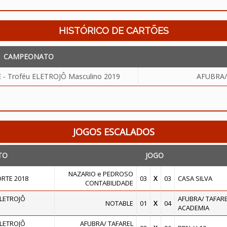
HISTÓRICO DE CARTÕES
CAMPEONATO
 Troféu ELETROJÔ Masculino 2019
AFUBRA/
JOGOS ESCALADOS
TO
JOGO
NAZARIO e PEDROSO
RTE 2018
03
X
03
CASA SILVA
CONTABILIDADE
ELETROJÔ
AFUBRA/ TAFAR
NOTABLE
01
X
04
ACADEMIA
ELETROJÔ
AFUBRA/ TAFAREL