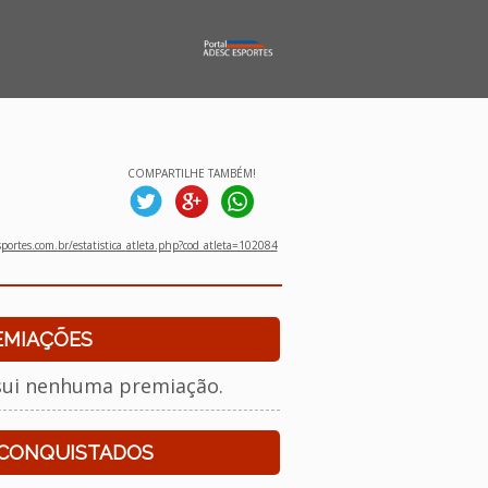
COMPARTILHE TAMBÉM!
ortes.com.br/estatistica_atleta.php?cod_atleta=102084
EMIAÇÕES
sui nenhuma premiação.
 CONQUISTADOS