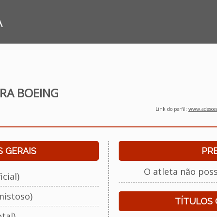
A
IRA BOEING
Link do perfil:
www.adescesp
 GERAIS
PR
O atleta não pos
cial)
mistoso)
TÍTULOS
tal)