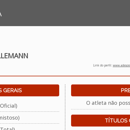
A
LLEMANN
Link do perfil:
www.adescesp
 GERAIS
PR
O atleta não pos
Oficial)
mistoso)
TÍTULOS
Total)