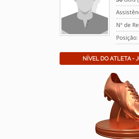
Assistên
Nº de Re
Posição
NÍVEL DO ATLETA - 