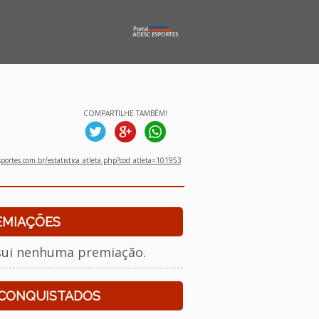
COMPARTILHE TAMBÉM!
ortes.com.br/estatistica_atleta.php?cod_atleta=101953
EMIAÇÕES
sui nenhuma premiação.
 CONQUISTADOS