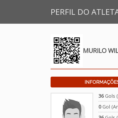
PERFIL DO ATLET
MURILO WI
INFORMAÇÕES
36
Gols (
0
Gol (A
36
Gols (