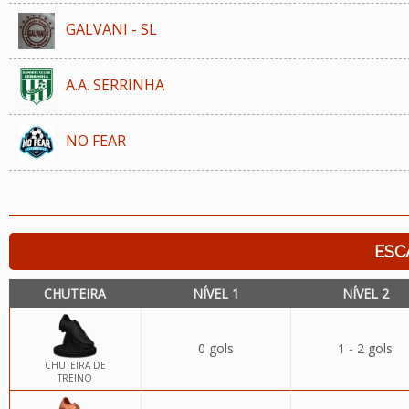
GALVANI - SL
A.A. SERRINHA
NO FEAR
ESC
CHUTEIRA
NÍVEL 1
NÍVEL 2
0 gols
1 - 2 gols
CHUTEIRA DE
TREINO