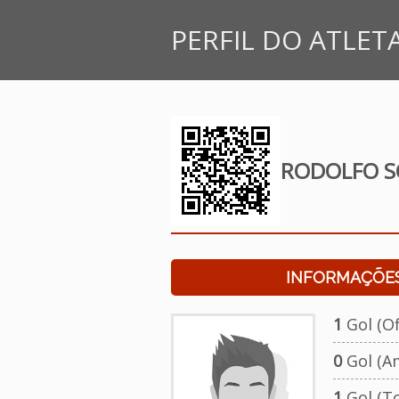
PERFIL DO ATLET
RODOLFO S
INFORMAÇÕES
1
Gol (Ofi
0
Gol (A
1
Gol (To