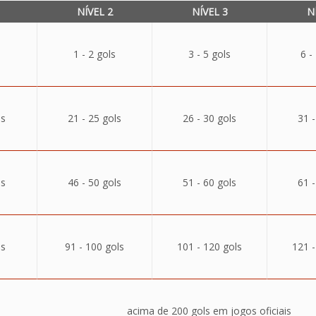
NÍVEL 2
NÍVEL 3
N
1 - 2 gols
3 - 5 gols
6 -
ls
21 - 25 gols
26 - 30 gols
31 -
ls
46 - 50 gols
51 - 60 gols
61 -
ls
91 - 100 gols
101 - 120 gols
121 -
acima de 200 gols em jogos oficiais