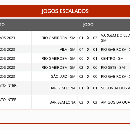
JOGOS ESCALADOS
TO
JOGO
VARGEM DO CED
ROS 2023
RIO GABIROBA - SM
01
X
02
SM
ROS 2023
VILA - SM
04
X
01
RIO GABIROBA -
ROS 2023
RIO GABIROBA - SM
00
X
01
CENTRO - SM
ROS 2023
RIO GABIROBA - SM
02
X
06
RIO SETE - SM
ROS 2023
SÃO LUIZ - SM
02
X
00
RIO GABIROBA -
TO INTER
BAR SEM LONA
01
X
01
SEGUNDA DOS 
TO INTER
BAR SEM LONA
03
X
03
AMIGOS DA QUA