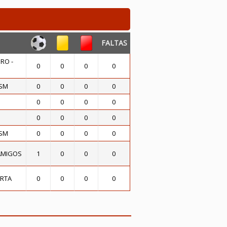
FALTAS
RO -
0
0
0
0
 SM
0
0
0
0
0
0
0
0
0
0
0
0
 SM
0
0
0
0
AMIGOS
1
0
0
0
RTA
0
0
0
0