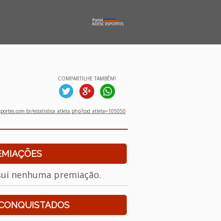
COMPARTILHE TAMBÉM!
ortes.com.br/estatistica_atleta.php?cod_atleta=105050
EMIAÇÕES
sui nenhuma premiação.
 CONQUISTADOS