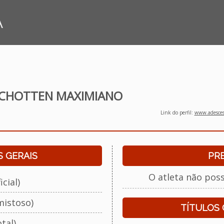
A
CHOTTEN MAXIMIANO
Link do perfil:
www.adescesp
 GERAIS
PR
O atleta não pos
cial)
mistoso)
TÍTULOS
tal)