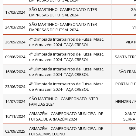
EMPRESAS DE FUTSAL 2024
SÃO MARTINHO- CAMPEONATO INTER
GA
17/03/2024
EMPRESAS DE FUTSAL 2024
SÃO MARTINHO- CAMPEONATO INTER
24/03/2024
V
EMPRESAS DE FUTSAL 2024
4º Olimpiada Interbairros de Futsal Masc.
26/05/2024
VILA 
de Armazém 2024- TAÇA CRESOL
4º Olimpiada Interbairros de Futsal Masc.
09/06/2024
SANTA TERE
de Armazém 2024- TAÇA CRESOL
4º Olimpiada Interbairros de Futsal Masc.
16/06/2024
SÃO FRAN
de Armazém 2024- TAÇA CRESOL
4º Olimpiada Interbairros de Futsal Masc.
PORTAL FU
23/06/2024
de Armazém 2024- TAÇA CRESOL
SÃO MARTINHO - CAMPEONATO INTER
14/07/2024
HEINZEN /
FAMILIAS 2024
ARMAZÉM - CAMPEONATO MUNICIPAL DE
XANDY
10/11/2024
FUTSAL DE ARMAZÉM 2024
SERRA 
ARMAZÉM - CAMPEONATO MUNICIPAL DE
SER
03/09/2025
FUTSAL MASCULINO