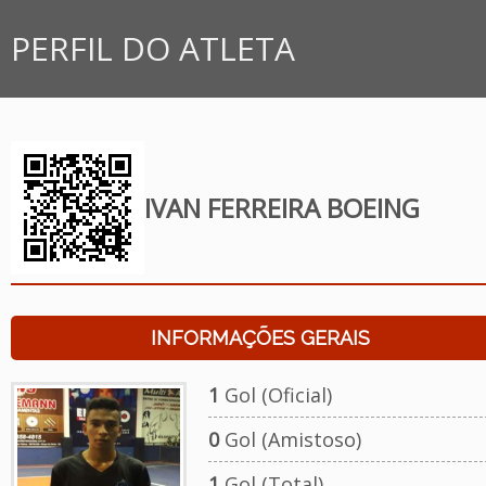
PERFIL DO ATLETA
IVAN FERREIRA BOEING
INFORMAÇÕES GERAIS
1
Gol (Oficial)
0
Gol (Amistoso)
1
Gol (Total)